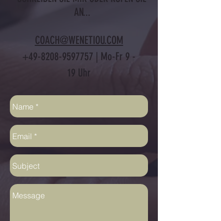
AN...
COACH@WENETIOU.COM
+49-8208-9597757
| Mo-Fr 9 -
19 Uhr