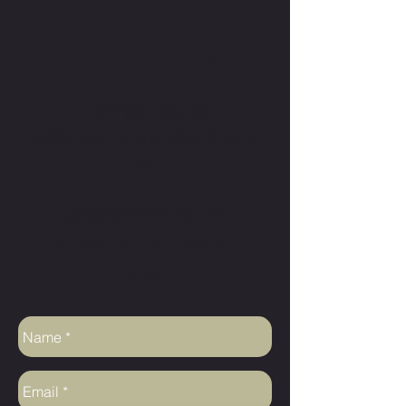
CONTACT ME
WEITERE FRAGEN?
SCHREIBEN SIE MIR ODER RUFEN SIE
AN...
COACH@WENETIOU.COM
+49-8208-9597757
| Mo-Fr 9 -
19 Uhr